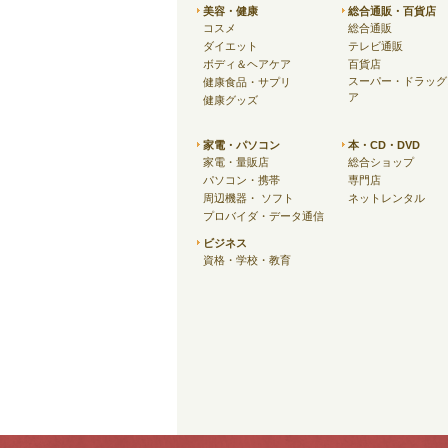
美容・健康
総合通販・百貨店
コスメ
総合通販
ダイエット
テレビ通販
ボディ＆ヘアケア
百貨店
スーパー・ドラッグ
健康食品・サプリ
ア
健康グッズ
家電・パソコン
本・CD・DVD
家電・量販店
総合ショップ
パソコン・携帯
専門店
周辺機器・ ソフト
ネットレンタル
プロバイダ・データ通信
ビジネス
資格・学校・教育