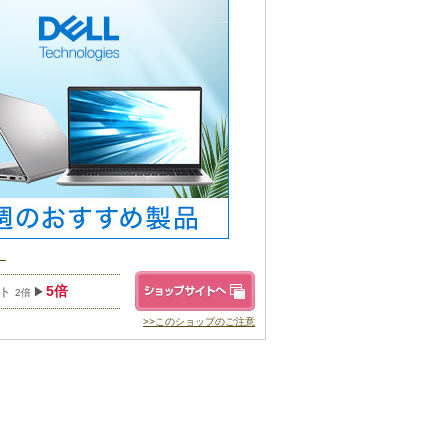
）
5倍
ント
▶
2倍
>>このショップのご注意