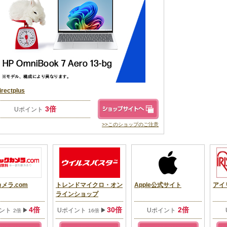
irectplus
3倍
Uポイント
>>このショップのご注意
メラ.com
トレンドマイクロ・オン
Apple公式サイト
アイ
ラインショップ
4倍
30倍
2倍
イント
▶
Uポイント
▶
Uポイント
2倍
16倍