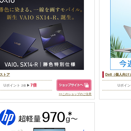
Oストア
Dell（個人向け
7倍
Uポイント
▶
Uポイ
2倍
>>このショップのご注意